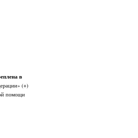
реплена в
дерации» (+)
кой помощи