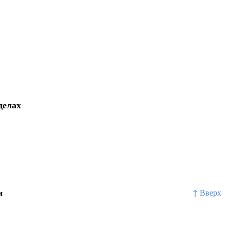
делах
и
↑ Вверх