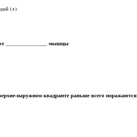
ций (+)
ют _______________ мышцы
верхне-наружном квадранте раньше всего поражаютс