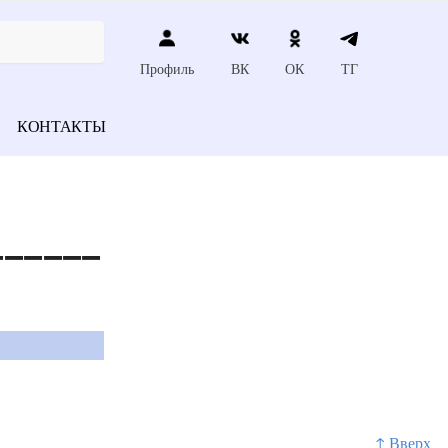
Профиль
ВК
ОК
ТГ
КОНТАКТЫ
______
↑ Вверх