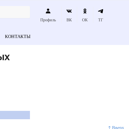
Профиль
ВК
ОК
ТГ
КОНТАКТЫ
ых
↑ Вверх