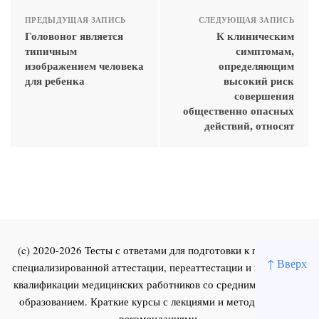
ПРЕДЫДУЩАЯ ЗАПИСЬ
СЛЕДУЮЩАЯ ЗАПИСЬ
Головоног является
К клиническим
типичным
симптомам,
изображением человека
определяющим
для ребенка
высокий риск
совершения
общественно опасных
действий, относят
(c) 2020-2026 Тесты с ответами для подготовки к первичной
↑ Вверх
специализированной аттестации, переаттестации и повышения
квалификации медицинских работников со средним и высшим
образованием. Краткие курсы с лекциями и методическими
рекомендациями.