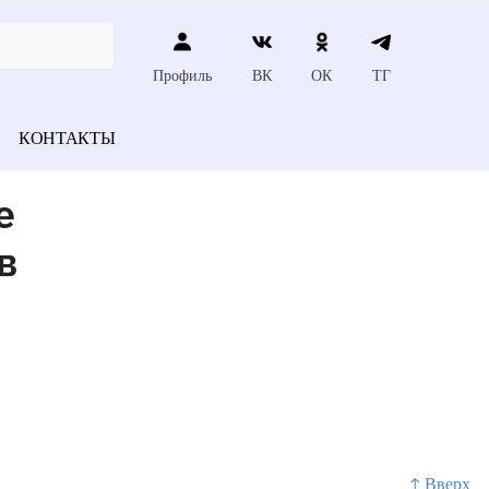
Профиль
ВК
ОК
ТГ
КОНТАКТЫ
е
в
↑ Вверх