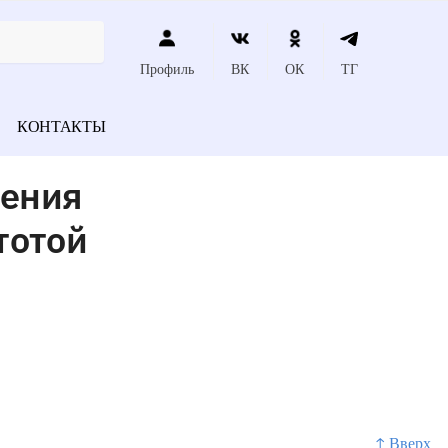
Профиль
ВК
ОК
ТГ
КОНТАКТЫ
чения
тотой
↑ Вверх