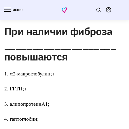
МЕНЮ
При наличии фиброза
____________________
повышаются
1. α2-макроглобулин;+
2. ГГТП;+
3. алипопротеинA1;
4. гаптоглобин;