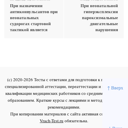
При назначении
При неонатальной
антиконвульсантов при
гиперэксплексии
неонатальных
пароксизмальные
судорогах стартовой
двигательные
тактикой является
нарушения
(c) 2020-2026 Тесты с ответами для подготовки к первичной
специализированной аттестации, переаттестации и повышения
↑ Вверх
квалификации медицинских работников со средним и высшим
образованием. Краткие курсы с лекциями и методическими
рекомендациями.
При копировании материалов с сайта активная ссылка на
Vrach-Test.ru
обязательна.