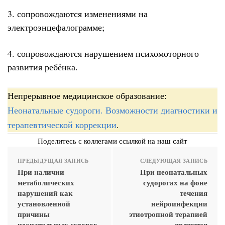
3. сопровождаются изменениями на
электроэнцефалограмме;
4. сопровождаются нарушением психомоторного
развития ребёнка.
Непрерывное медицинское образование:
Неонатальные судороги. Возможности диагностики и
терапевтической коррекции
.
Поделитесь с коллегами ссылкой на наш сайт
ПРЕДЫДУЩАЯ ЗАПИСЬ
СЛЕДУЮЩАЯ ЗАПИСЬ
При наличии
При неонатальных
метаболических
судорогах на фоне
нарушений как
течения
установленной
нейроинфекции
причины
этиотропной терапией
неонатальных судорог
являются