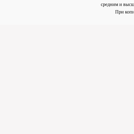
средним и высш
При копи