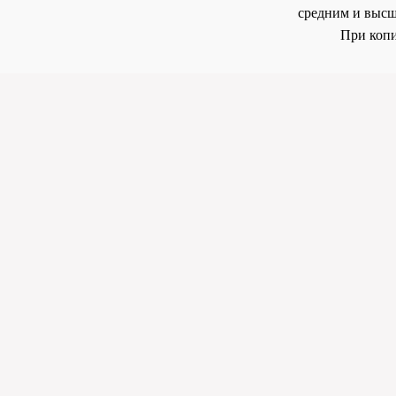
средним и высш
При копи