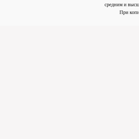
средним и высш
При копи