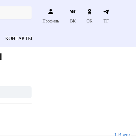
Профиль
ВК
ОК
ТГ
КОНТАКТЫ
я
↑ Вверх