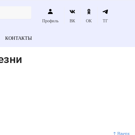
Профиль
ВК
ОК
ТГ
КОНТАКТЫ
езни
↑ Вверх