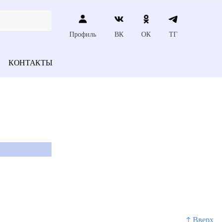
Профиль
ВК
ОК
ТГ
КОНТАКТЫ
↑ Вверх