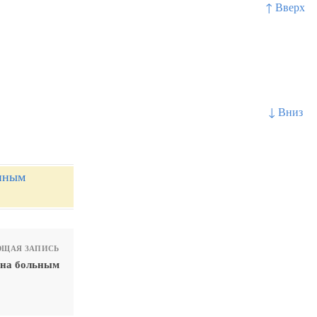
↑ Вверх
↓ Вниз
нным
ЩАЯ ЗАПИСЬ
ана больным