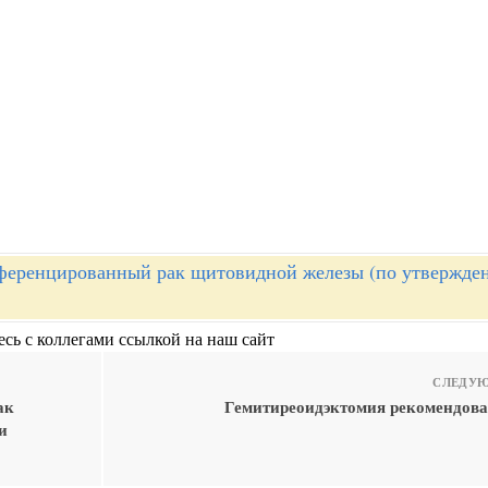
еренцированный рак щитовидной железы (по утвержде
сь с коллегами ссылкой на наш сайт
СЛЕДУЮ
ак
Гемитиреоидэктомия рекомендов
и