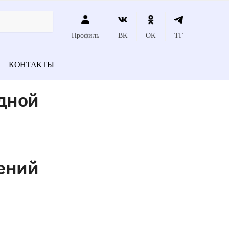
Профиль
ВК
ОК
ТГ
КОНТАКТЫ
дной
ений