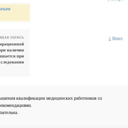
нным
↓ Вниз
ЩАЯ ЗАПИСЬ
пирационной
при наличии
ышается при
сследовании
повышения квалификации медицинских работников со
рекомендациями.
зательна.