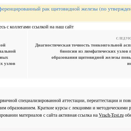
еренцированный рак щитовидной железы (по утвержде
сь с коллегами ссылкой на наш сайт
СЛЕДУЮ
ной
Диагностическая точность тонкоигольной ас
иальной
биопсии из лимфатических узлов 
нных
образования щитовидной железы пов
х узлов
и
 первичной специализированной аттестации, переаттестации и 
им образованием. Краткие курсы с лекциями и методическими 
ровании материалов с сайта активная ссылка на
Vrach-Test.ru
обя