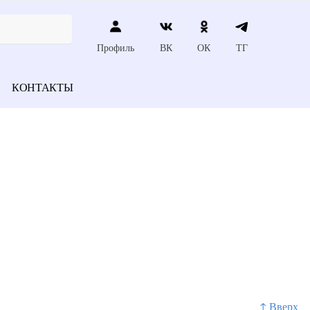
Профиль
ВК
ОК
ТГ
КОНТАКТЫ
↑ Вверх