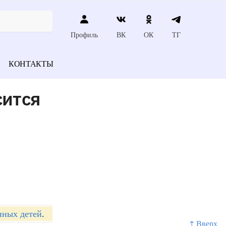
Профиль
ВК
ОК
ТГ
КОНТАКТЫ
ится
нных детей
.
↑ Вверх