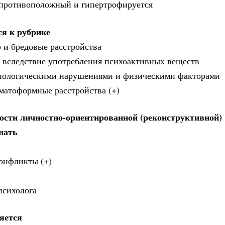
 противоположный и гипертрофируется
ся к рубрике
 и бредовые расстройства
а вследствие употребления психоактивных веществ
зиологическими нарушениями и физическими факторами
оматоформные расстройства (+)
ости личностно-ориентированной (реконструктивной)
нать
онфликты (+)
психолога
яется