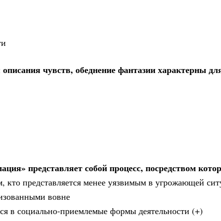
ти
 описания чувств, обеднение фантазии характерны дл
ция» представляет собой процесс, посредством кото
им, кто представляется менее уязвимым в угрожающей си
лизованными вовне
я в социально-приемлемые формы деятельности (+)