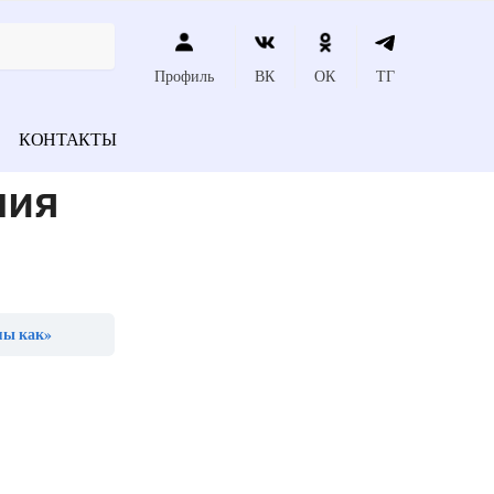
Профиль
ВК
ОК
ТГ
КОНТАКТЫ
пия
мы как»