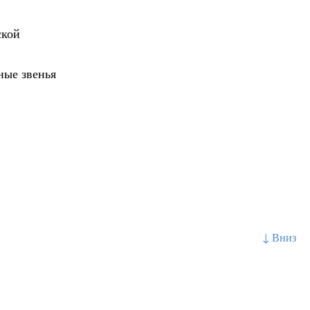
ской
ные звенья
↓ Вниз