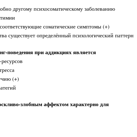
добно другому психосоматическому заболеванию
итимии
 соответствующие соматические симптомы (+)
ства существует определённый психологический паттерн
нг-поведения при аддикциях является
-ресурсов
тресса
учию (+)
ратегий
оскливо-злобным аффектом характерно для