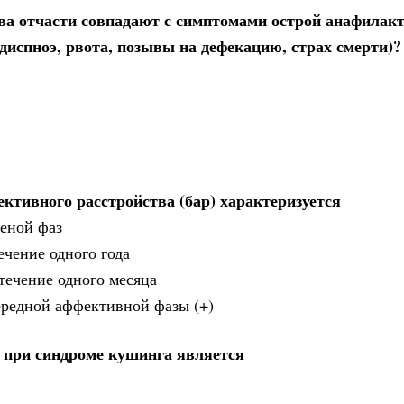
ва отчасти совпадают с симптомами острой анафилак
 диспноэ, рвота, позывы на дефекацию, страх смерти)?
тивного расстройства (бар) характеризуется
меной фаз
ечение одного года
течение одного месяца
ередной аффективной фазы (+)
 при синдроме кушинга является