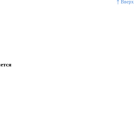
↑ Вверх
яется