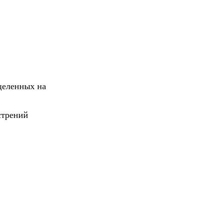
целенных на
стрений