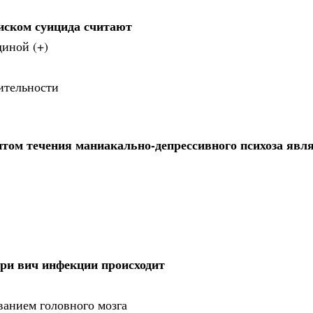
иском суицида считают
диной (+)
ительности
том течения маниакально-депрессивного психоза явл
при вич инфекции происходит
ванием головного мозга