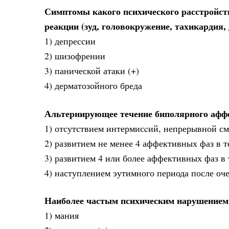
Симптомы какого психического расстройст
реакции (зуд, головокружение, тахикардия,
1) депрессии
2) шизофрении
3) панической атаки (+)
4) дерматозойного бреда
Альтернирующее течение биполярного аффек
1) отсутствием интермисcий, непрерывной с
2) развитием не менее 4 аффективных фаз в т
3) развитием 4 или более аффективных фаз в 
4) наступлением эутимного периода после оч
Наиболее частым психическим нарушением
1) мания