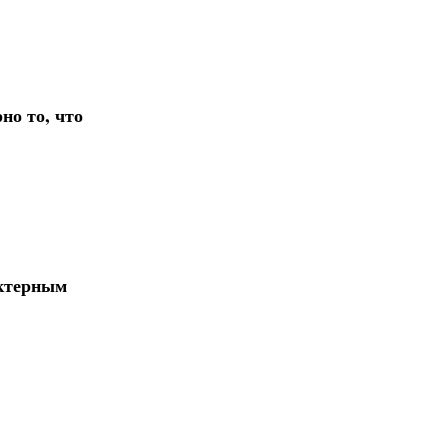
но то, что
актерным