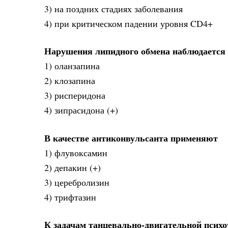
3) на поздних стадиях заболевания
4) при критическом падении уровня CD4+
Нарушения липидного обмена наблюдается 
1) оланзапина
2) клозапина
3) рисперидона
4) зипрасидона (+)
В качестве антиконвульсанта применяют
1) флувоксамин
2) депакин (+)
3) церебролизин
4) трифтазин
К задачам танцевально-двигательной психо