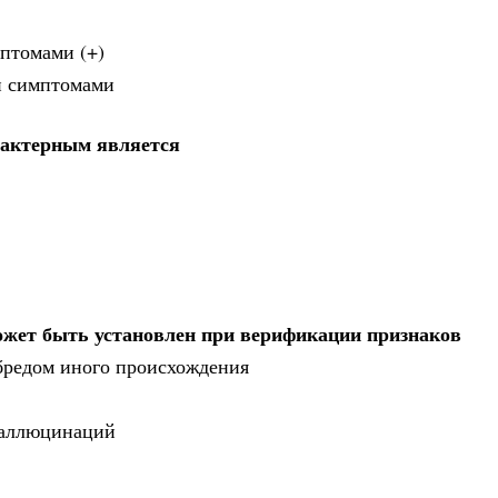
птомами (+)
и симптомами
рактерным является
может быть установлен при верификации признаков
 бредом иного происхождения
огаллюцинаций