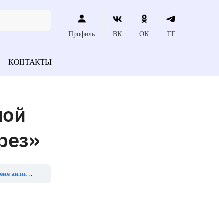
Профиль
ВК
ОК
ТГ
КОНТАКТЫ
ной
рез»
пают через»