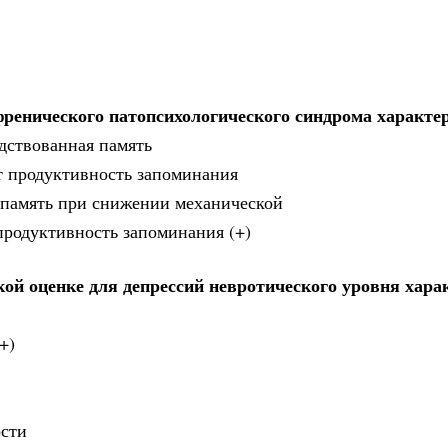
ренического патопсихологического синдрома характер
дствованная память
т продуктивность запоминания
 память при снижении механической
продуктивность запоминания (+)
кой оценке для депрессий невротического уровня хар
+)
ости