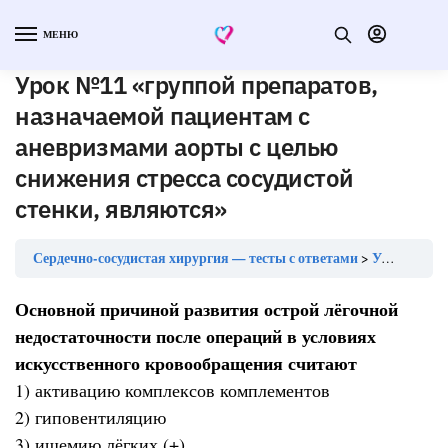
МЕНЮ
Урок №11 «группой препаратов,
назначаемой пациентам с
аневризмами аорты с целью
снижения стресса сосудистой
стенки, являются»
Сердечно-сосудистая хирургия — тесты с ответами
Урок №11 «группой препаратов, назначаемой пациентам с аневризмами аорты с целью снижения стресса сосудистой стенки, являются»
Основной причиной развития острой лёгочной
недостаточности после операций в условиях
искусственного кровообращения считают
1) активацию комплексов комплементов
2) гиповентиляцию
3) ишемию лёгких (+)