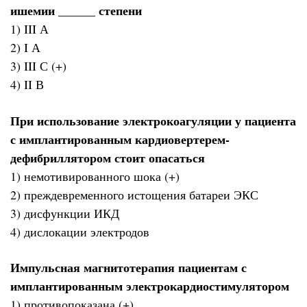
ишемии ______ степени
1) III А
2) I А
3) III С (+)
4) II В
При использование электрокоагуляции у пациента
с имплантированным кардиовертерем-
дефибриллятором стоит опасаться
1) немотивированного шока (+)
2) преждевременного истощения батареи ЭКС
3) дисфункции ИКД
4) дислокации электродов
Импульсная магнитотерапия пациентам с
имплантированным электрокардиостимулятором
1) противопоказана (+)