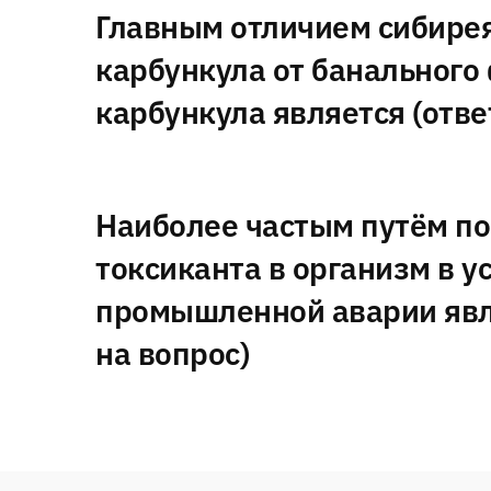
Главным отличием сибире
карбункула от банального
карбункула является (отве
Наиболее частым путём п
токсиканта в организм в у
промышленной аварии явл
на вопрос)
Навигация