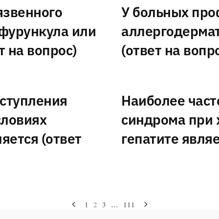
язвенного
У больных пр
 фурункула или
аллергодерма
т на вопрос)
(ответ на вопр
оступления
Наиболее част
словиях
синдрома при 
яется (ответ
гепатите являе
1
2
3
…
111