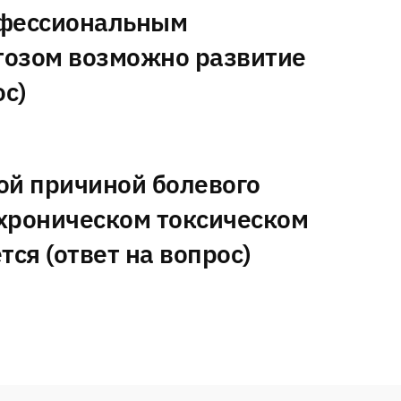
офессиональным
тозом возможно развитие
ос)
ой причиной болевого
хроническом токсическом
тся (ответ на вопрос)