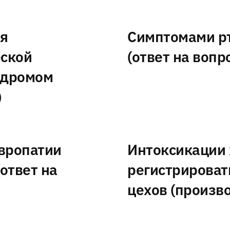
я
Симптомами рт
еской
(ответ на вопр
ндромом
)
вропатии
Интоксикации 
ответ на
регистрироват
цехов (произво