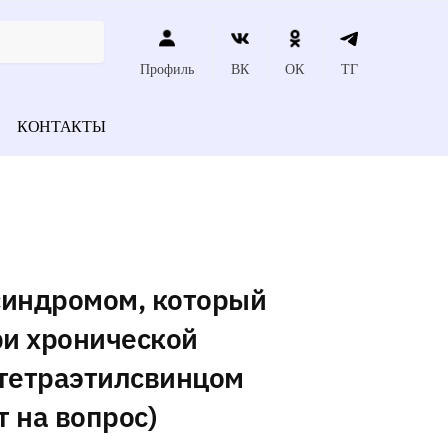
Профиль
ВК
ОК
ТГ
КОНТАКТЫ
синдромом, который
ри хронической
тетраэтилсвинцом
т на вопрос)