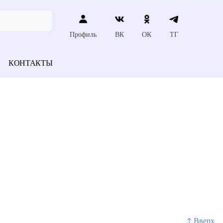
Профиль
ВК
ОК
ТГ
КОНТАКТЫ
↑ Вверх