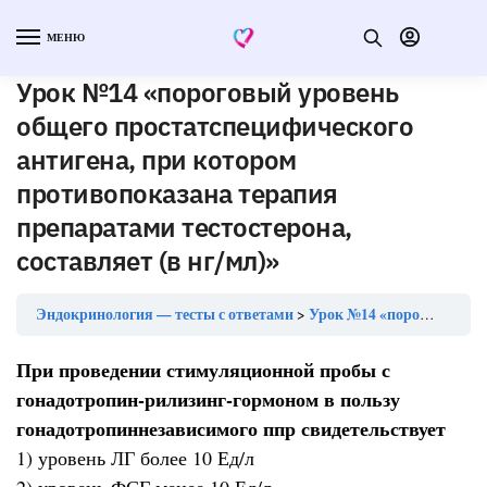
МЕНЮ
Урок №14 «пороговый уровень
общего простатспецифического
антигена, при котором
противопоказана терапия
препаратами тестостерона,
составляет (в нг/мл)»
Эндокринология — тесты с ответами
Урок №14 «пороговый уровень общего простатспецифического антигена, при котором противопоказана терапия препаратами тестостерона, составляет (в нг/мл)»
При проведении стимуляционной пробы с
гонадотропин-рилизинг-гормоном в пользу
гонадотропиннезависимого ппр свидетельствует
1) уровень ЛГ более 10 Ед/л