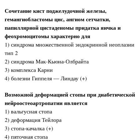
Сочетание кист поджелудочной железы,
гемангиобластомы цнс, ангиом сетчатки,
папиллярной цистаденомы придатка яичка и
феохромоцитомы характерно для
1) синдрома множественной эндокринной неоплазии
тип 2
2) синдрома Мак-Кьюна-Олбрайта
3) комплекса Карни
4) болезни Гиппеля — Линдау (+)
Возможной деформацией стопы при диабетической
нейроостеоартропатии является
1) вальгусная стопа
2) деформация Тейлора
3) стопа-качалка (+)
4) пяточная стопа