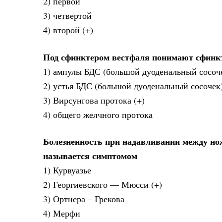
2) первой
3) четвертой
4) второй (+)
Под сфинктером вестфаля понимают сфинк
1) ампулы БДС (большой дуоденальный сосоч
2) устья БДС (большой дуоденальный сосочек
3) Вирсунгова протока (+)
4) общего желчного протока
Болезненность при надавливании между н
называется симптомом
1) Курвуазье
2) Георгиевского — Мюсси (+)
3) Ортнера – Грекова
4) Мерфи