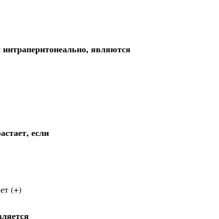
 интраперитонеально, являются
астает, если
ет (+)
вляется