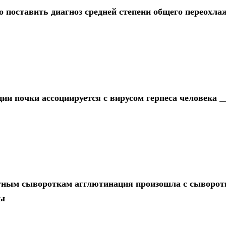
о поставить диагноз средней степени общего переохла
ии почки ассоциируется с вирусом герпеса человека _
тным сывороткам агглютинация произошла с сыворотк
пы