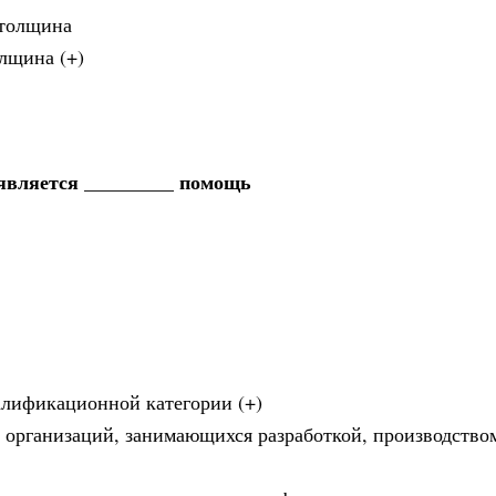
 толщина
олщина (+)
 является _________ помощь
алификационной категории (+)
т организаций, занимающихся разработкой, производством