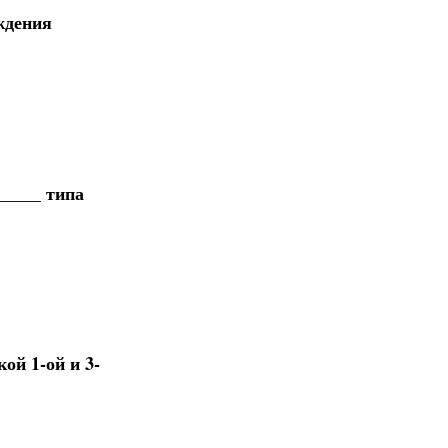
ждения
_____ типа
ой 1-ой и 3-