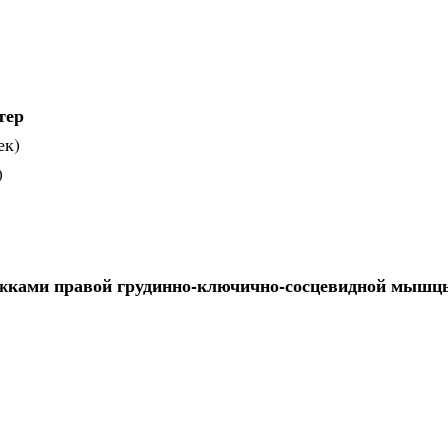
тер
ек)
)
ожками правой грудинно-ключично-сосцевидной мышц