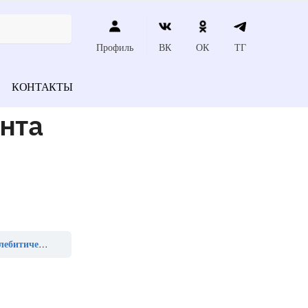
Профиль
ВК
ОК
ТГ
КОНТАКТЫ
нта
й болезни»