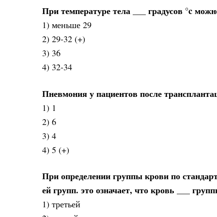
При температуре тела ___ градусов °c можн
1) меньше 29
2) 29-32 (+)
3) 36
4) 32-34
Пневмония у пациентов после трансплантац
1) 1
2) 6
3) 4
4) 5 (+)
При определении группы крови по стандар
ей групп. это означает, что кровь ___ груп
1) третьей