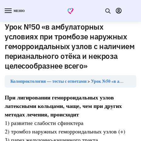
МЕНЮ
Урок №50 «в амбулаторных
условиях при тромбозе наружных
геморроидальных узлов с наличием
перианального отёка и некроза
целесообразнее всего»
Колопроктология — тесты с ответами
Урок №50 «в амбулаторных условиях при тромбозе наружных геморроидальных узлов с наличием перианального отёка и некроза целесообразнее всего»
При лигировании геморроидальных узлов
латексными кольцами, чаще, чем при других
методах лечения, происходит
1) развитие слабости сфинктера
2) тромбоз наружных геморроидальных узлов (+)
3) парез желудочно-кишечного тракта