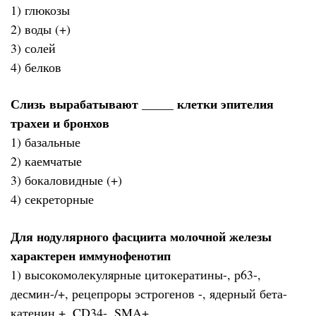
1) глюкозы
2) воды (+)
3) солей
4) белков
Слизь вырабатывают _____ клетки эпителия
трахеи и бронхов
1) базальные
2) каемчатые
3) бокаловидные (+)
4) секреторные
Для нодулярного фасциита молочной железы
характерен иммунофенотип
1) высокомолекулярные цитокератины-, р63-,
десмин-/+, рецепроры эстрогенов -, ядерный бета-
катенин +, CD34-, SMA+