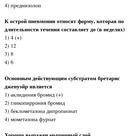
4) преднизолон
К острой пневмонии относят форму, которая по
длительности течения составляет до (в неделях)
1) 4 (+)
2) 12
3) 8
4) 6
Основным действующим субстратом бретарис
дженуэйр является
1) аклидиния бромид (+)
2) гликопиррония бромид
3) беклометазона дипропионат
4) мометазона фуроат
Хорошо выражен мышечный слой,